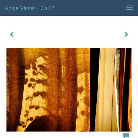
Ansje Visser - Call 7
Tog
navi
Call 7