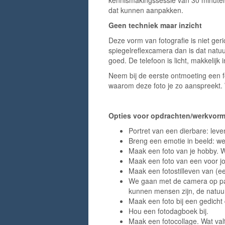
kennismakingssessie van 30 minuten
dat kunnen aanpakken.
Geen techniek maar inzicht
Deze vorm van fotografie is niet ger
spiegelreflexcamera dan is dat natu
goed. De telefoon is licht, makkelijk i
Neem bij de eerste ontmoeting een fot
waarom deze foto je zo aanspreekt. W
Opties voor opdrachten/werkvor
Portret van een dierbare: leve
Breng een emotie in beeld: we
Maak een foto van je hobby. W
Maak een foto van een voor jou 
Maak een fotostilleven van (e
We gaan met de camera op pad
kunnen mensen zijn, de natuur
Maak een foto bij een gedicht
Hou een fotodagboek bij.
Maak een fotocollage. Wat val