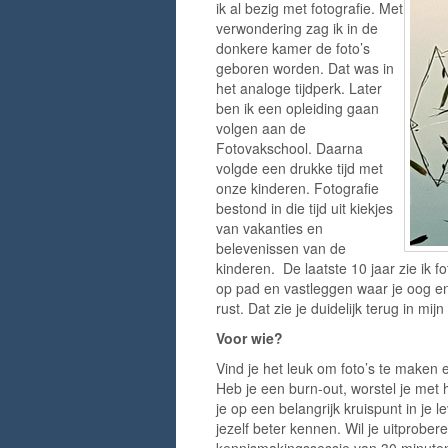
ik al bezig met fotografie. Met
verwondering zag ik in de
donkere kamer de foto’s
geboren worden. Dat was in
het analoge tijdperk. Later
ben ik een opleiding gaan
volgen aan de
Fotovakschool. Daarna
volgde een drukke tijd met
onze kinderen. Fotografie
bestond in die tijd uit kiekjes
van vakanties en
belevenissen van de
kinderen. De laatste 10 jaar zie ik 
op pad en vastleggen waar je oog en 
rust. Dat zie je duidelijk terug in mijn 
Voor wie?
Vind je het leuk om foto’s te maken
Heb je een burn-out, worstel je met 
je op een belangrijk kruispunt in je l
jezelf beter kennen. Wil je uitprobe