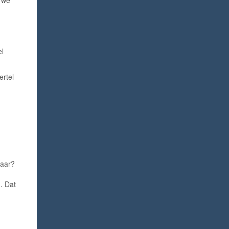
 we
el
ertel
daar?
. Dat