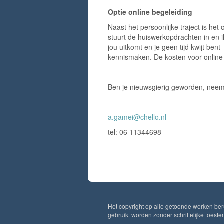
Optie online begeleiding
Naast het persoonlijke traject is het 
stuurt de huiswerkopdrachten in en i
jou uitkomt en je geen tijd kwijt ben
kennismaken. De kosten voor online 
Ben je nieuwsgierig geworden, neem d
a.gamei@chello.nl
tel: 06 11344698
Het copyright op alle getoonde werken ber
gebruikt worden zonder schriftelijke toest