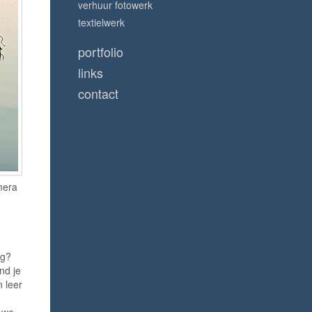
verhuur fotowerk
textielwerk
portfolio
links
contact
mera
n
ag?
nd je
n leer