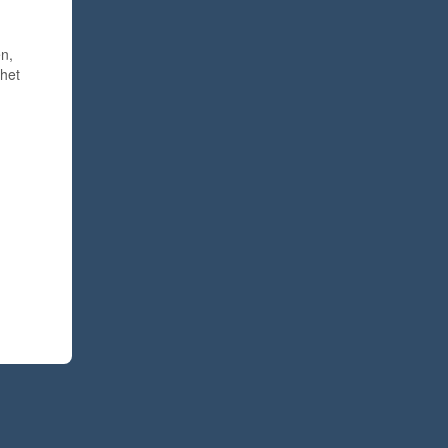
en,
 het
n