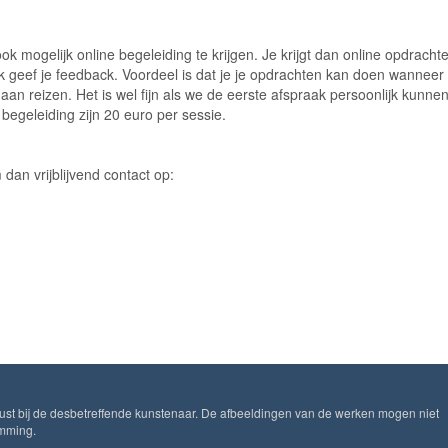
ook mogelijk online begeleiding te krijgen. Je krijgt dan online opdracht
k geef je feedback. Voordeel is dat je je opdrachten kan doen wanneer
t aan reizen. Het is wel fijn als we de eerste afspraak persoonlijk kunne
begeleiding zijn 20 euro per sessie.
an vrijblijvend contact op:
ust bij de desbetreffende kunstenaar. De afbeeldingen van de werken mogen niet
emming.