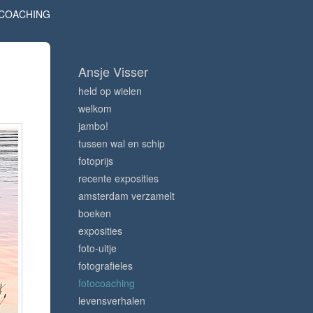
COACHING
Ansje Visser
held op wielen
welkom
jambo!
tussen wal en schip
fotoprijs
recente exposities
amsterdam verzamelt
boeken
exposities
foto-uitje
fotografieles
fotocoaching
levensverhalen