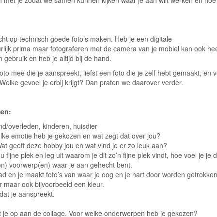
 met je zodat we samen kunnen kijken waar je aan wilt werken en hoe
icht op technisch goede foto’s maken. Heb je een digitale
urlijk prima maar fotograferen met de camera van je mobiel kan ook he
n gebruik en heb je altijd bij de hand.
o mee die je aanspreekt, liefst een foto die je zelf hebt gemaakt, en v
elke gevoel je erbij krijgt? Dan praten we daarover verder.
men:
nd/overleden, kinderen, huisdier
lke emotie heb je gekozen en wat zegt dat over jou?
at geeft deze hobby jou en wat vind je er zo leuk aan?
fijne plek en leg uit waarom je dit zo’n fijne plek vindt, hoe voel je je 
en) voorwerp(en) waar je aan gehecht bent.
 en je maakt foto’s van waar je oog en je hart door worden getrokken
 maar ook bijvoorbeeld een kleur.
 dat je aanspreekt.
t je op aan de collage. Voor welke onderwerpen heb je gekozen?