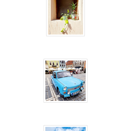
Roemenië 16
Roemenië 17