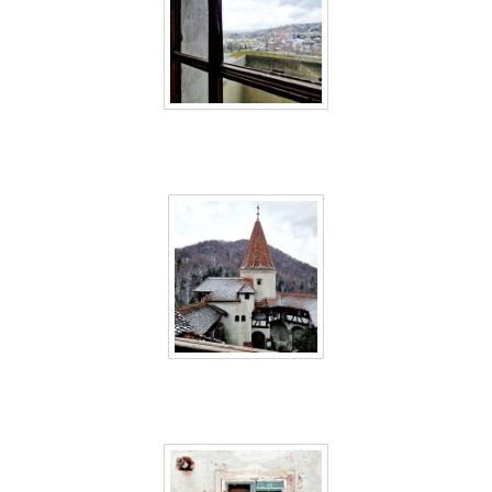
Roemenië 8
Roemenië 9