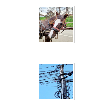
Roemenië 34
Roemenië 35