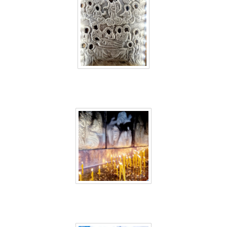
Roemenië 20
Roemenië 21