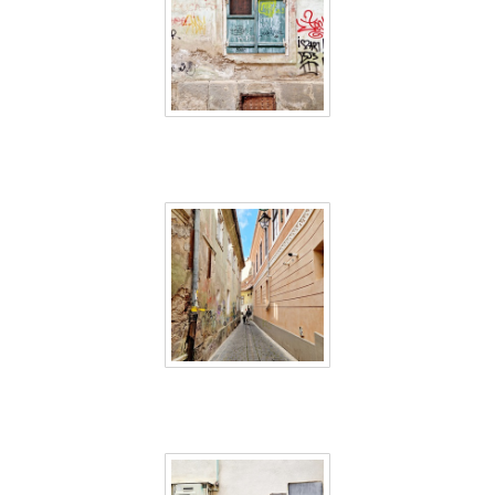
Roemenië 10
Roemenië 11