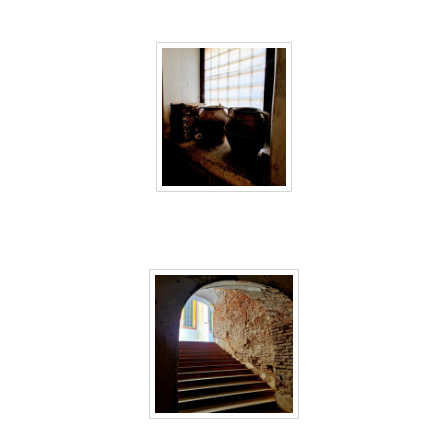
Roemenië 40
Roemenië 41