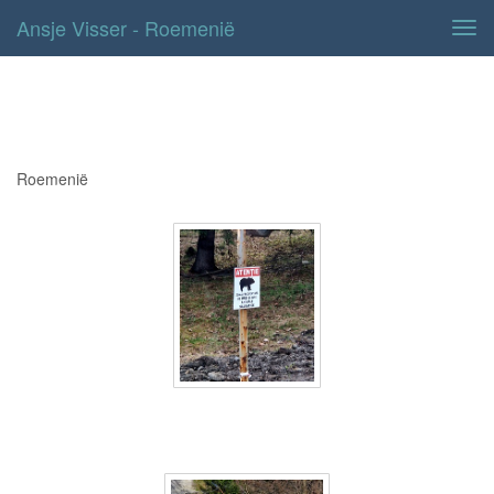
Ansje Visser - Roemenië
Tog
navi
Roemenië
Roemenië
Roemenië 1