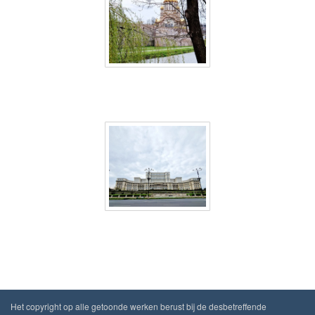
Roemenië 58
Roemenië 59
Het copyright op alle getoonde werken berust bij de desbetreffende