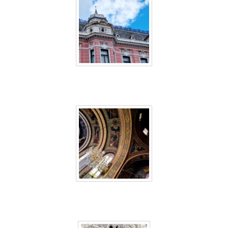
Roemenië 18
Roemenië 19