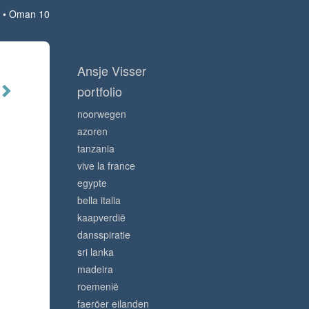
Oman 10
Ansje Visser
portfolio
noorwegen
azoren
tanzania
vive la france
egypte
bella italia
kaapverdië
dansspiratie
sri lanka
madeira
roemenië
faeröer eilanden