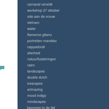
carnaval venetië
workshop 27 oktober
ode aan de vrouw
vietnam
water
flamenco gitano
portretten marokko
cappadocië
afscheid
natuurfluisteringen
cairo
landscapes
double dutch
icescapes
artmazing
mood indigo
mindscapes
bevroren in de tijd