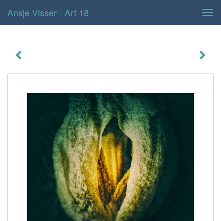
Ansje Visser - Art 18
Tog
navi
Art 18