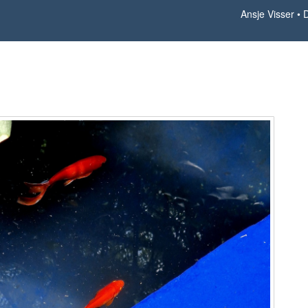
Ansje Visser
D
Dansspiratie