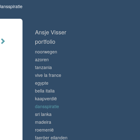
ansspiratie
Ansje Visser
portfolio
noorwegen
azoren
tanzania
vive la france
egypte
bella italia
kaapverdië
dansspiratie
sri lanka
madeira
roemenië
faeröer eilanden