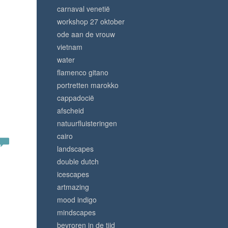
carnaval venetië
workshop 27 oktober
ode aan de vrouw
vietnam
water
flamenco gitano
portretten marokko
cappadocië
afscheid
natuurfluisteringen
cairo
landscapes
double dutch
icescapes
artmazing
mood indigo
mindscapes
bevroren in de tijd