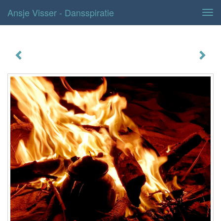
Ansje Visser - Dansspiratie
Tog
navi
Dansspiratie